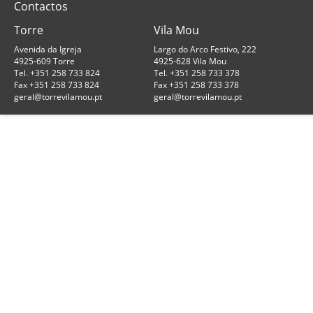
Contactos
Torre
Vila Mou
Avenida da Igreja
Largo do Arco Festivo, 222
4925-609 Torre
4925-628 Vila Mou
Tel. +351 258 733 824
Tel. +351 258 733 378
Fax +351 258 733 824
Fax +351 258 733 378
geral@torrevilamou.pt
geral@torrevilamou.pt